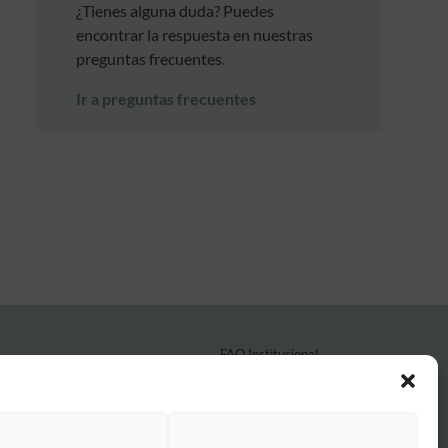
¿Tienes alguna duda? Puedes
encontrar la respuesta en nuestras
preguntas frecuentes.
Ir a preguntas frecuentes
FAQ Institucional
Condiciones de contratación
Política de privacidad
Aviso legal
Política de cookies