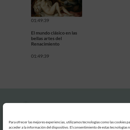
01:49:39
El mundo clásico en las
bellas artes del
Renacimiento
01:49:39
Para ofrecer las mejores experiencias, utilizamos tecnologías como las cookies p
acceder a la información del dispositivo. El consentimiento de estas tecnologías 