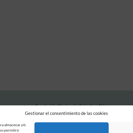
Fundación Pastor de Estudios Clásicos
Calle Serrano, 107. Madrid, 28006.
Gestionar el consentimiento de las cookies
915617236
informacion@fundacionpastor.es
ara almacenar y/o
nos permitirá