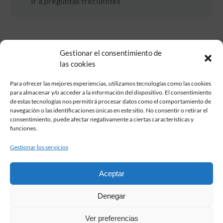
Ir a preguntas frecuentes
Gestionar el consentimiento de
las cookies
Para ofrecer las mejores experiencias, utilizamos tecnologías como las cookies
para almacenar y/o acceder a la información del dispositivo. El consentimiento
de estas tecnologías nos permitirá procesar datos como el comportamiento de
Fundación Pastor de Estudios Clásicos
navegación o las identificaciones únicas en este sitio. No consentir o retirar el
Calle Serrano, 107. Madrid, 28006.
consentimiento, puede afectar negativamente a ciertas características y
915617236
funciones.
informacion@fundacionpastor.es
Gestionar los servicios
2026 Todos los derechos reservados © Fundación Pastor. Sitio web
desarrollado por
Aceptar
FAQ Institucional
Denegar
Condiciones de contratación
Política de privacidad
Ver preferencias
Aviso legal